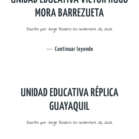
MORA BARREZUETA
Escrito por
Jorge Rosero
en
noviembre 23, 2021
.
Continuar leyendo
UNIDAD EDUCATIVA RÉPLICA
GUAYAQUIL
Escrito por
Jorge Rosero
en
noviembre 23, 2021
.