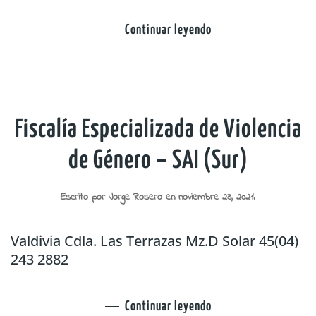
Continuar leyendo
Fiscalía Especializada de Violencia
de Género – SAI (Sur)
Escrito por
Jorge Rosero
en
noviembre 23, 2021
.
Valdivia Cdla. Las Terrazas Mz.D Solar 45(04)
243 2882
Continuar leyendo