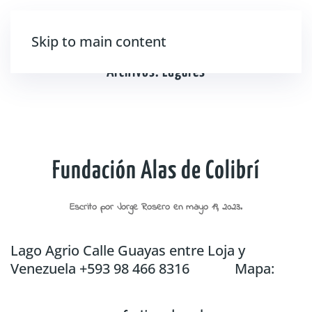
Skip to main content
Archivos:
Lugares
Fundación Alas de Colibrí
Escrito por
Jorge Rosero
en
mayo 19, 2023
.
Lago Agrio Calle Guayas entre Loja y
Venezuela +593 98 466 8316 Mapa: