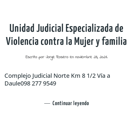
Unidad Judicial Especializada de
Violencia contra la Mujer y familia
Escrito por
Jorge Rosero
en
noviembre 23, 2021
.
Complejo Judicial Norte Km 8 1/2 Vía a
Daule098 277 9549
Continuar leyendo