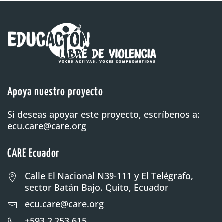
Apoya nuestro proyecto
Si deseas apoyar este proyecto, escríbenos a:
ecu.care@care.org
CARE Ecuador
Calle El Nacional N39-111 y El Telégrafo,
sector Batán Bajo. Quito, Ecuador
ecu.care@care.org
+593 2 253 615