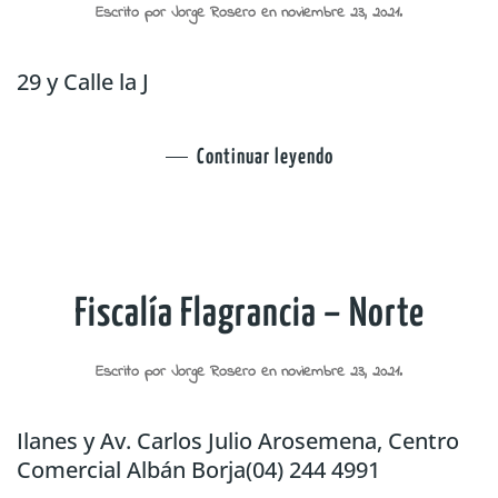
Escrito por
Jorge Rosero
en
noviembre 23, 2021
.
29 y Calle la J
Continuar leyendo
Fiscalía Flagrancia – Norte
Escrito por
Jorge Rosero
en
noviembre 23, 2021
.
Ilanes y Av. Carlos Julio Arosemena, Centro
Comercial Albán Borja(04) 244 4991